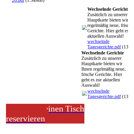
26.pdf
(1.34MB)
Wechselnde Gerichte
Zusätzlich zu unserer
Hauptkarte bieten wir I
regelmäßig neue, frische
Gerichte. Hier geht es zu
aktuellen Auswahl!
wechselnde
Tagesgerichte.pdf
(130.
Wechselnde Gerichte
Zusätzlich zu unserer
Hauptkarte bieten wir
Ihnen regelmäßig neue,
frische Gerichte. Hier
geht es zur aktuellen
Auswahl!
wechselnde
Tagesgerichte.pdf
(130.
Jetzt hier einen Tisch
reservieren